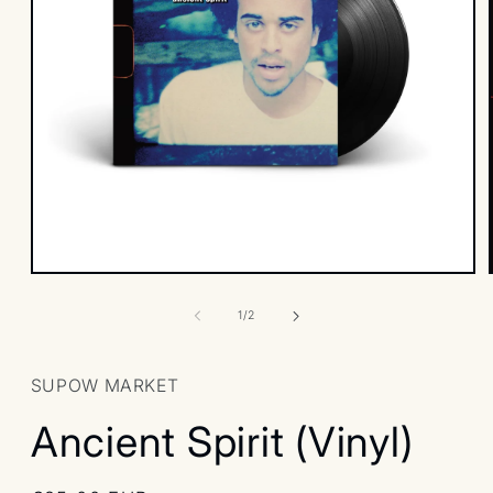
Open
media
1
of
1
/
2
in
modal
SUPOW MARKET
Ancient Spirit (Vinyl)