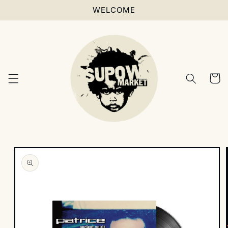
Skip to
WELCOME
content
Cart
Skip to
product
information