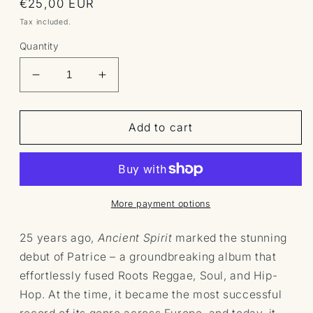
Regular
€25,00 EUR
price
Tax included.
Quantity
Decrease
Increase
quantity
quantity
for
for
Ancient
Ancient
Add to cart
Spirit
Spirit
(Vinyl)
(Vinyl)
More payment options
25 years ago,
Ancient Spirit
marked the stunning
debut of Patrice – a groundbreaking album that
effortlessly fused Roots Reggae, Soul, and Hip-
Hop.
At the time, it became the most successful